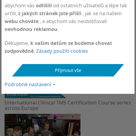
abychom vás
odlišili
od ostatních uživatelů a lépe tak
určili,
z jakých stránek jste přišli
, jak se na našem
webu chováte
, a abychom vás neobtěžovali
nevhodnou reklamou
.
Děkujeme,
k vašim datům se budeme chovat
DEYMED Showcases Neurophysiology Devices at
ICNMD 2026 in Florence, Italy
zodpovědně
.
Zásady použití cookies
Přijmout vše
Podrobné nastavení
International Clinical TMS Certification Course series
across Europe