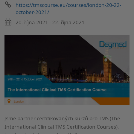
https://tmscourse.eu/courses/london-20-22-
october-2021/
20. října 2021 - 22. října 2021
Jsme partner certifikovaných kurzů pro TMS (The
International Clinical TMS Certification Courses),