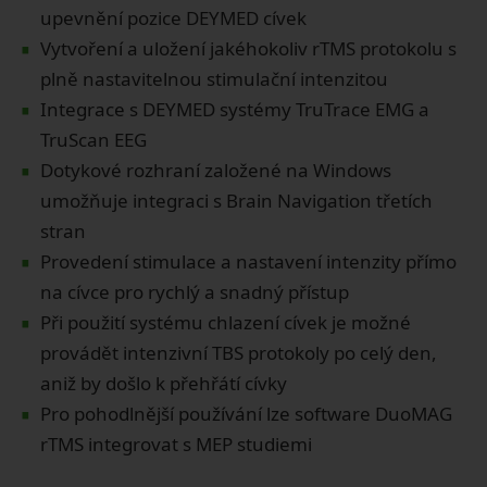
∙
upevnění pozice DEYMED cívek
Vytvoření a uložení jakéhokoliv rTMS protokolu s
∙
plně nastavitelnou stimulační intenzitou
Integrace s DEYMED systémy TruTrace EMG a
∙
TruScan EEG
Dotykové rozhraní založené na Windows
umožňuje integraci s Brain Navigation třetích
∙
stran
Provedení stimulace a nastavení intenzity přímo
∙
na cívce pro rychlý a snadný přístup
Při použití systému chlazení cívek je možné
provádět intenzivní TBS protokoly po celý den,
∙
aniž by došlo k přehřátí cívky
Pro pohodlnější používání lze software DuoMAG
rTMS integrovat s MEP studiemi