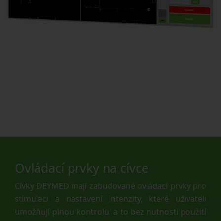
Ovládací prvky na cívce
Cívky DEYMED mají zabudované ovládací prvky pro
stimulaci a nastavení intenzity, které uživateli
umožňují plnou kontrolu, a to bez nutnosti použití