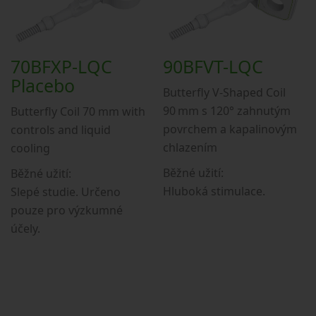
70BFXP-LQC
90BFVT-LQC
Placebo
Butterfly V-Shaped Coil
90 mm s 120° zahnutým
Butterfly Coil 70 mm with
povrchem a kapalinovým
controls and liquid
chlazením
cooling
Běžné užití:
Běžné užití:
Hluboká stimulace.
Slepé studie. Určeno
pouze pro výzkumné
účely.