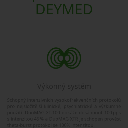
DEYMED
Výkonný systém
Schopný intenzivních vysokofrekvenčních protokolů
pro nejsložitější klinické, psychiatrické a výzkumné
použití. DuoMAG XT-100 dokáže dosáhnout 100 pps
s intenzitou 45 % a DuoMAG XTR je schopen provést
theta-burst protokol se 100% intenzitou.