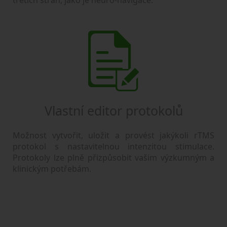
třetích stran, jako je neuro-navigace.
Vlastní editor protokolů
Možnost vytvořit, uložit a provést jakýkoli rTMS
protokol s nastavitelnou intenzitou stimulace.
Protokoly lze plně přizpůsobit vašim výzkumným a
klinickým potřebám.