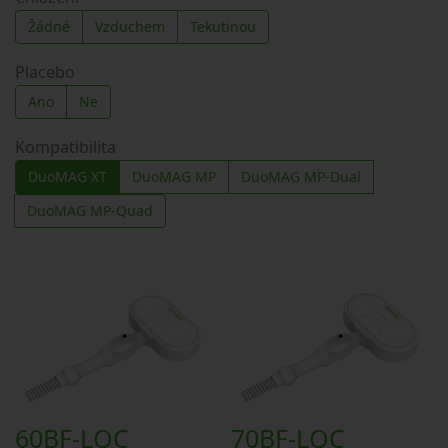
Žádné
Vzduchem
Tekutinou
Placebo
Ano
Ne
Kompatibilita
DuoMAG XT
DuoMAG MP
DuoMAG MP-Dual
DuoMAG MP-Quad
60BF-LQC
70BF-LQC