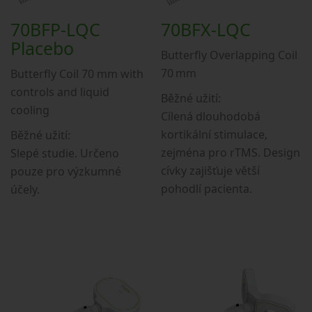
70BFP-LQC
70BFX-LQC
Placebo
Butterfly Overlapping Coil
70 mm
Butterfly Coil 70 mm with
controls and liquid
Běžné užití:
cooling
Cílená dlouhodobá
kortikální stimulace,
Běžné užití:
zejména pro rTMS. Design
Slepé studie. Určeno
cívky zajišťuje větší
pouze pro výzkumné
pohodlí pacienta.
účely.