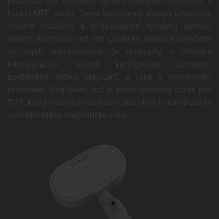
používání lze DuoMAG systém volitelně integrovat s
funkcí MEP studií. Tento všestranný design umožňuje
snadné rozšíření a přizpůsobení systému pomocí
dalších možností, což činí DuoMAG bezkonkurenčním
ve svých schopnostech. Je dostupný v několika
konfiguracích včetně konfigurace Compact,
pojízdného stolku MagCart, a také v inovativním
provedení MagTower, což je první vyvážený držák pro
TMS, který značně snižuje úsilí potřebné k manipulaci a
umístění těžké magnetické cívky.