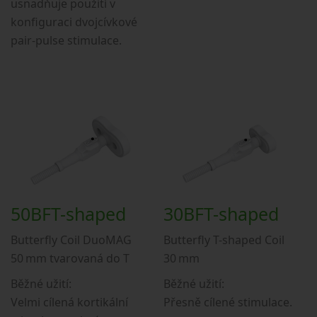
usnadňuje použití v
konfiguraci dvojcívkové
pair-pulse stimulace.
50BFT-shaped
30BFT-shaped
Butterfly Coil DuoMAG
Butterfly T-shaped Coil
50 mm tvarovaná do T
30 mm
Běžné užití:
Běžné užití:
Velmi cílená kortikální
Přesně cílené stimulace.