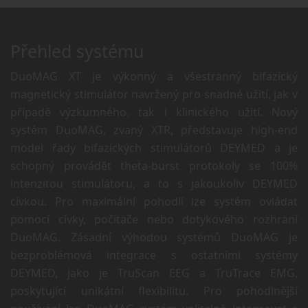
Přehled systému
DuoMAG XT je výkonný a všestranný bifazický
magnetický stimulátor navržený pro snadné užití, jak v
případě výzkumného, tak i klinického užití. Nový
systém DuoMAG, zvaný XTR, představuje high-end
model řady bifazických stimulátorů DEYMED a je
schopný provádět theta-burst protokoly se 100%
intenzitou stimulátoru, a to s jakoukoliv DEYMED
cívkou. Pro maximální pohodlí lze systém ovládat
pomocí cívky, počítače nebo dotykového rozhraní
DuoMAG. Zásadní výhodou systémů DuoMAG je
bezproblémová integrace s ostatními systémy
DEYMED, jako je TruScan EEG a TruTrace EMG,
poskytující unikátní flexibilitu. Pro pohodlnější