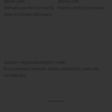
Běžné užití:
Běžné užití:
Stimulce periferních nervů
Páteřní (míšní) stimulace.
nebo kortikální stimulace.
Seznam nejprodávanějších cívek.
Pro kompletní seznam všech nabízených cívek nás
kontaktujte.