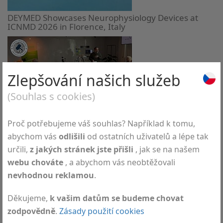
DEYMED Showcases Neurophysiology Devices at
ICNMD 2026 in Florence, Italy
Zlepšování našich služeb
(Souhlas s cookies)
International Clinical TMS Certification Course series
across Europe
Proč potřebujeme váš souhlas? Například k tomu,
abychom vás
odlišili
od ostatních uživatelů a lépe tak
určili,
z jakých stránek jste přišli
, jak se na našem
webu chováte
, a abychom vás neobtěžovali
nevhodnou reklamou
.
Děkujeme,
k vašim datům se budeme chovat
zodpovědně
.
Zásady použití cookies