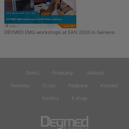
DEYMED EMG workshops at EAN 2026 in Geneva
Domů
Produkty
Události
Novinky
O nás
Podpora
Kontakt
Kariéra
E-shop