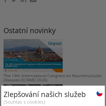
Ostatní novinky
The 19th International Congress on Neuromuscular
Diseases (ICNMD 2026)
Zlepšování našich služeb
(Souhlas s cookies)