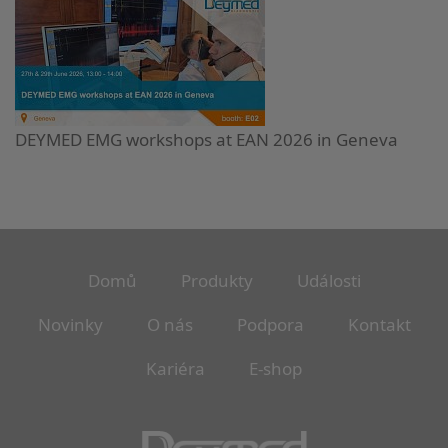
DEYMED EMG workshops at EAN 2026 in Geneva
Domů
Produkty
Události
Novinky
O nás
Podpora
Kontakt
Kariéra
E-shop