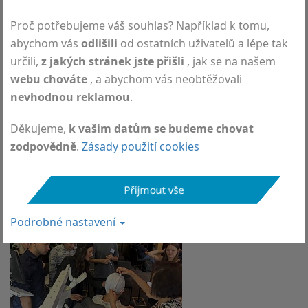
Proč potřebujeme váš souhlas? Například k tomu,
DEYMED Showcases Neurophysiology Devices at
abychom vás
odlišili
od ostatních uživatelů a lépe tak
ICNMD 2026 in Florence, Italy
určili,
z jakých stránek jste přišli
, jak se na našem
webu chováte
, a abychom vás neobtěžovali
nevhodnou reklamou
.
Děkujeme,
k vašim datům se budeme chovat
zodpovědně
.
Zásady použití cookies
International Clinical TMS Certification Course series
across Europe
Přijmout vše
Podrobné nastavení