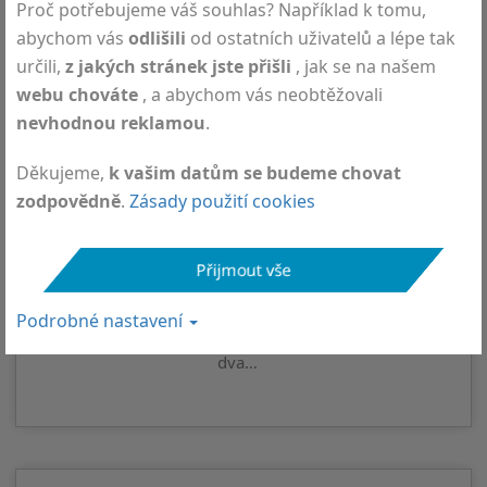
Proč potřebujeme váš souhlas? Například k tomu,
abychom vás
odlišili
od ostatních uživatelů a lépe tak
určili,
z jakých stránek jste přišli
, jak se na našem
webu chováte
, a abychom vás neobtěžovali
nevhodnou reklamou
.
Novinky
VZÁCNÍ HOSTÉ,
Děkujeme,
k vašim datům se budeme chovat
PROFESOR
zodpovědně
.
Zásady použití cookies
YOSHIKAZU UGAWA A
PAN PAUL
HAMMOND,
NAVŠTÍVILI DEYMED
Přijmout vše
16. října 2018
Podrobné nastavení
Rádi jsme v minulém
týdnu v Deymedu uvítali
dva…