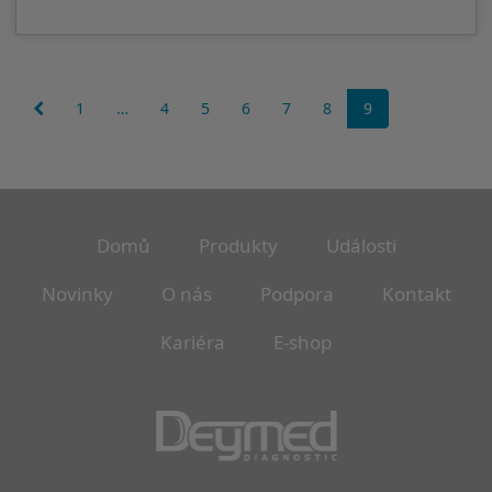
(current)
1
…
4
5
6
7
8
9
Domů
Produkty
Události
Novinky
O nás
Podpora
Kontakt
Kariéra
E-shop